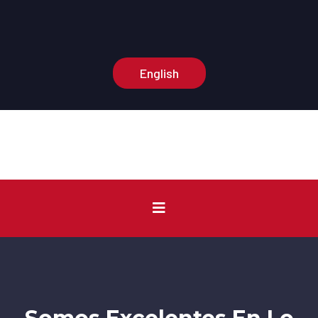
Oficina Central:
(574) 210-3375
Número de información::
(574) 210-0904
English