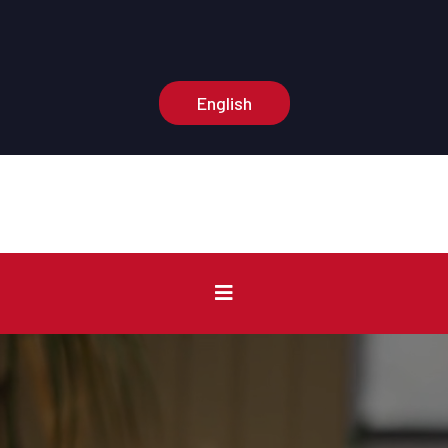
Oficina central:
(574) 210-3375
Número de información:
(574) 210-0904
English