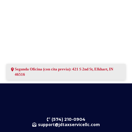
Segunda Oficina (con cita previa): 421 S 2nd St, Elkhart, IN
46516
(574) 210-0904
support@jdtaxservicellc.com