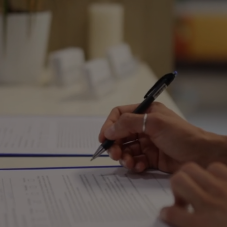
Expertos confiables
en impuestos y nómina
que prestan servicios
en South Bend, Elkhart
y Chicago.