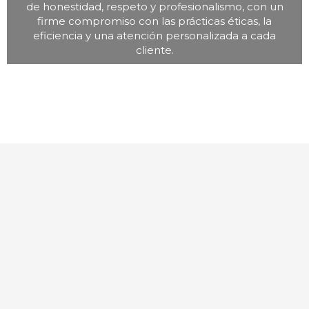
de honestidad, respeto y profesionalismo, con un
firme compromiso con las prácticas éticas, la
eficiencia y una atención personalizada a cada
cliente.
Servicios Integrales Para
Particulares Y Empresas